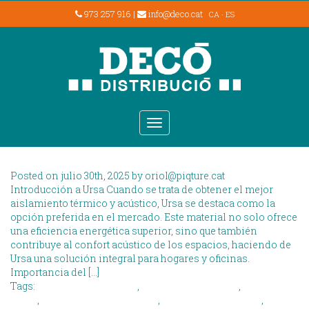
973 257 916
|
info@deco.cat
CA
·
ES
Posts tagged as
aislamiento termico
Ursa: Aislamiento
Térmico y Acústico
Toggle
navigation
Superior
Posted on julio 30th, 2025 by
oriol@piqture.cat
Introducción a Ursa Cuando se trata de obtener el mejor
aislamiento térmico y acústico, Ursa se destaca como la
opción preferida en el mercado. Este material no solo ofrece
una eficiencia energética superior, sino que también
contribuye al confort acústico de los espacios, haciendo de
Ursa una solución integral para hogares y oficinas.
Importancia del […]
Tags:
aislamiento acustico
,
aislamiento termico
,
confort
hogar
,
construccion sostenible
,
eficiencia energetica
,