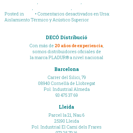
insonorizacion
,
materiales aislantes
,
materiales de
construccion
,
mejora energetica
,
ursa
Posted in
Blog
•
Comentarios desactivados
en Ursa:
Aislamiento Térmico y Acústico Superior
DECÓ Distribució
Con más de
20 años de experiencia
,
somos distribuidores oficiales de
la marca PLADUR® a nivel nacional
Barcelona
Carrer del Silici, 79
08940 Cornellà de Llobregat
Pol. Industrial Almeda
93 475 37 69
Lleida
Parcel·la 21, Nau 6
25190 Lleida
Pol. Industrial El Camí dels Frares
973 25 79 16