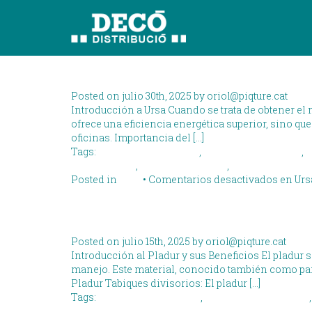
Archive for the Blog
Ursa: Aislamiento T
Posted on julio 30th, 2025 by
oriol@piqture.cat
Introducción a Ursa Cuando se trata de obtener el 
ofrece una eficiencia energética superior, sino qu
oficinas. Importancia del […]
Tags:
aislamiento acustico
,
aislamiento termico
,
c
construccion
,
mejora energetica
,
ursa
Posted in
Blog
•
Comentarios desactivados
en Urs
Pladur: 5 Usos Práct
Posted on julio 15th, 2025 by
oriol@piqture.cat
Introducción al Pladur y sus Beneficios El pladur 
manejo. Este material, conocido también como pane
Pladur Tabiques divisorios: El pladur […]
Tags:
beneficios-del-pladur
,
instalacion-de-pladur
reformas-con-pladur
,
usos-del-pladur