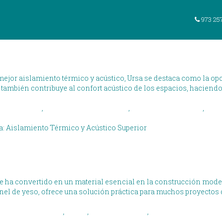
 Category
973 25
érmico y Acústico Superior
mejor aislamiento térmico y acústico, Ursa se destaca como la op
e también contribuye al confort acústico de los espacios, haciend
onfort hogar
,
construccion sostenible
,
eficiencia energetica
,
inso
a: Aislamiento Térmico y Acústico Superior
icos Que Debes Conocer
se ha convertido en un material esencial en la construcción moder
l de yeso, ofrece una solución práctica para muchos proyectos de
,
paredes-de-pladur
,
pladur
,
pladur-en-baños
,
pladur-en-decoracio