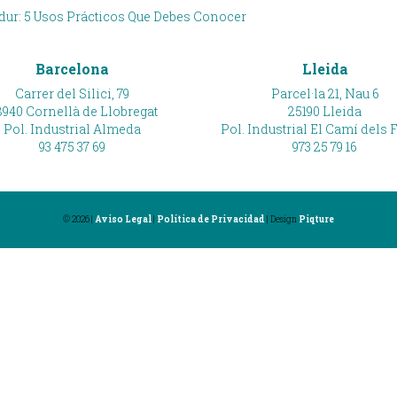
dur: 5 Usos Prácticos Que Debes Conocer
Barcelona
Lleida
Carrer del Silici, 79
Parcel·la 21, Nau 6
940 Cornellà de Llobregat
25190 Lleida
Pol. Industrial Almeda
Pol. Industrial El Camí dels 
93 475 37 69
973 25 79 16
© 2026 |
Aviso Legal
|
Política de Privacidad
| Design
Piqture