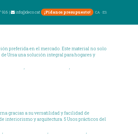
7 916
|
info@deco.cat
¡Pídanos presupuesto!
CA
·
ES
ción preferida en el mercado. Este material no solo
o de Ursa una solución integral para hogares y
norizacion
,
materiales aislantes
,
materiales de
na gracias a su versatilidad y facilidad de
 interiorismo y arquitectura. 5 Usos prácticos del
n
,
pladur-en-interiores
,
pladur-y-acustica
,