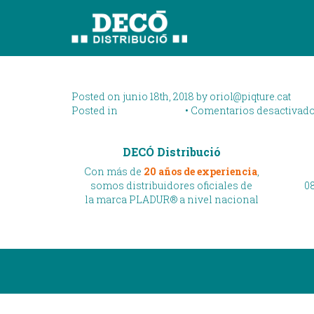
Archive for the Plad
Pladur® Ultra L-Tec 
Posted on junio 18th, 2018 by
oriol@piqture.cat
Posted in
Pladur Video
•
Comentarios desactivad
DECÓ Distribució
Con más de
20 años de experiencia
,
somos distribuidores oficiales de
08
la marca PLADUR® a nivel nacional