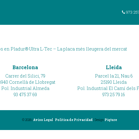
ur Video Category
973 25
– La placa més lleugera de
os
en Pladur® Ultra L-Tec – La placa més lleugera del mercat
Barcelona
Lleida
Carrer del Silici, 79
Parcel·la 21, Nau 6
940 Cornellà de Llobregat
25190 Lleida
Pol. Industrial Almeda
Pol. Industrial El Camí dels 
93 475 37 69
973 25 79 16
© 2026 |
Aviso Legal
|
Política de Privacidad
| Design
Piqture