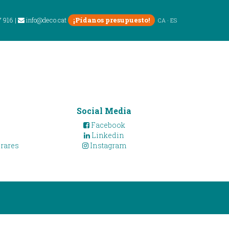
7 916
|
info@deco.cat
¡Pídanos presupuesto!
CA
·
ES
l mercat
Social Media
Facebook
Linkedin
Frares
Instagram