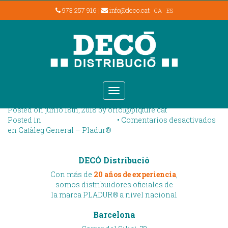
973 257 916
|
info@deco.cat
CA
·
ES
Archive for the Pladur
Descarregues Category
Catàleg General –
Pladur®
Toggle
navigation
Posted on junio 18th, 2018 by
oriol@piqture.cat
Posted in
Pladur Descarregues
•
Comentarios desactivados
en Catàleg General – Pladur®
DECÓ Distribució
Con más de
20 años de experiencia
,
somos distribuidores oficiales de
la marca PLADUR® a nivel nacional
Barcelona