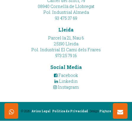
Carrer del Silici, 79
08940 Cornellà de Llobregat
Pol. Industrial Almeda
93 475 37 69
Lleida
Parcel·la 21, Nau 6
25190 Lleida
Pol. Industrial El Camí dels Frares
973 25 79 16
Social Media
Facebook
Linkedin
Instagram
© 2026 |
Aviso Legal
|
Política de Privacidad
| Design
Piqture